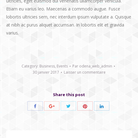
ultricies, eget euismod dui venenatis ullamcorper vehicula.
Etiam eu varius leo. Maecenas a commodo augue. Fusce
lobortis ultricies sem, nec interdum ipsum vulputate a. Quisque
at nibh ac purus aliquet accumsan. In lobortis elit et gravida
varius.
Category:
Business
,
Events
Par
odena_web_admin
30 janvier 2017
Laisser un commentaire
Share this post
Share
Share
Share
Share
Share
with
with
with
with
with
Twitter
Pinterest
Facebook
Google+
LinkedIn