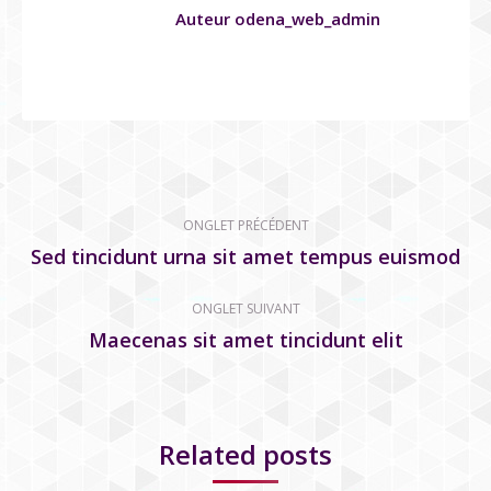
Auteur
odena_web_admin
Navigation
ONGLET PRÉCÉDENT
de
Sed tincidunt urna sit amet tempus euismod
Onglet
précédent
commentaire
ONGLET SUIVANT
Maecenas sit amet tincidunt elit
Onglet
suivant
Related posts