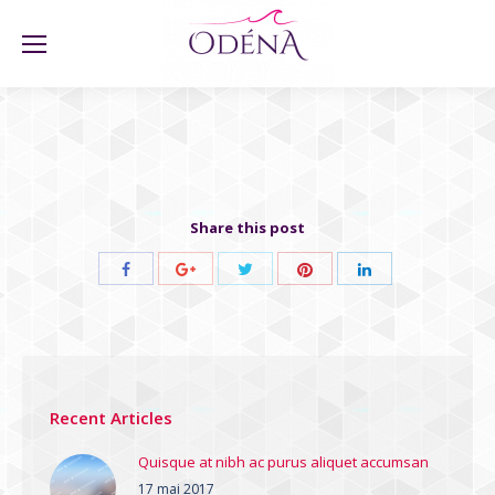
Share this post
Share
Share
Share
Share
Share
with
with
with
with
with
Twitter
Pinterest
Facebook
Google+
LinkedIn
Recent Articles
Quisque at nibh ac purus aliquet accumsan
17 mai 2017