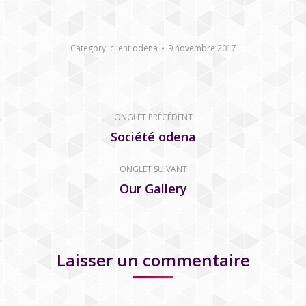
Category:
client odena
9 novembre 2017
Navigation
ONGLET PRÉCÉDENT
de
Société odena
Onglet
précédent
commentaire
ONGLET SUIVANT
Our Gallery
Onglet
suivant
Laisser un commentaire