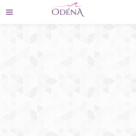
client odena
client odena
Par
odena_web_admin
9 novembre 2017
Laisser un commentaire